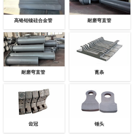
高铬钼镍硅合金管
耐磨弯直管
耐磨弯直管
蓖条
齿冠
锤头