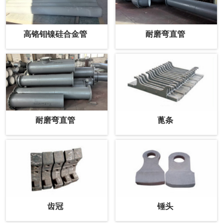
高铬钼镍硅合金管
耐磨弯直管
耐磨弯直管
蓖条
齿冠
锤头